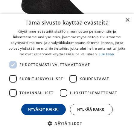
×
Tämä sivusto käyttää evästeitä
Käytämme evästeitä sisällön, mainosten personointiin ja
liikenteemme analysointiin. Jaamme myös tietoja sivustomme
käytöstäsi mainos- ja analytiikkakumppaneidemme kanssa, jotka
voivat yhdistää ne muihin tietoihin, jotka olet heille antanut tai joita
FOX Ranger Keel Sukat
he ovat keränneet käyttäessäsi palveluitaan.
Lue lisää
Trail-specific, comfortable mountain bike socks.
EHDOTTOMASTI VÄLTTÄMÄTTÖMÄT
20,00
€
SUORITUSKYVYLLISET
KOHDENTAVAT
TOIMINNALLISET
LUOKITTELEMATTOMAT
30
päivän alin hinta
HYVÄKSY KAIKKI
HYLKÄÄ KAIKKI
KAKSOISKOOT
S/M
L/XL
NÄYTÄ TIEDOT