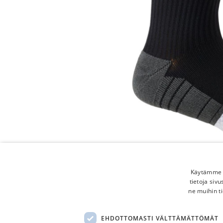
Käytämme e
tietoja siv
ne muihin ti
EHDOTTOMASTI VÄLTTÄMÄTTÖMÄT