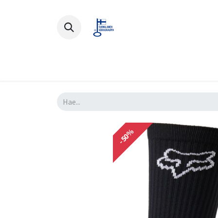
Polkupyörät
Ajovarusteet
Lisä
-50%