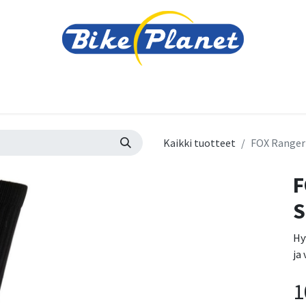
varusteet
Tarvikkeet
Varaosat
Renkaat ja 
Kaikki tuotteet
FOX Ranger 
F
S
Hy
ja
1