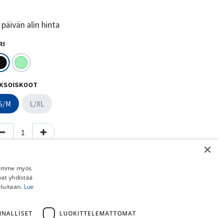
päivän alin hinta
RI
KSOISKOOT
S/M
L/XL
×
Lisää ostoskoriin
Osta nyt
Jaamme myös
Lisää toivelistalle
vat yhdistää
eluitaan.
Lue
Vertaa
NNALLISET
LUOKITTELEMATTOMAT