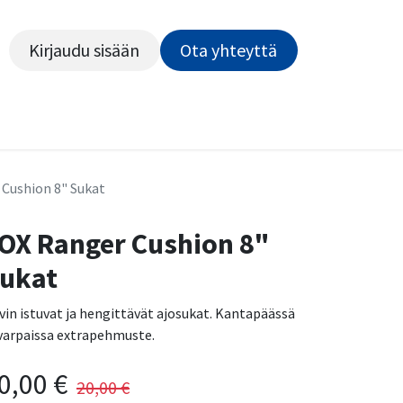
Kirjaudu sisään
Ota yhteyttä​​​​​​
Kiekot
Outlet
Pyörähuolto
Rahoitus
Työsu
Cushion 8" Sukat
OX Ranger Cushion 8"
ukat
vin istuvat ja hengittävät ajosukat. Kantapäässä
 varpaissa extrapehmuste.
0,00
€
20,00
€