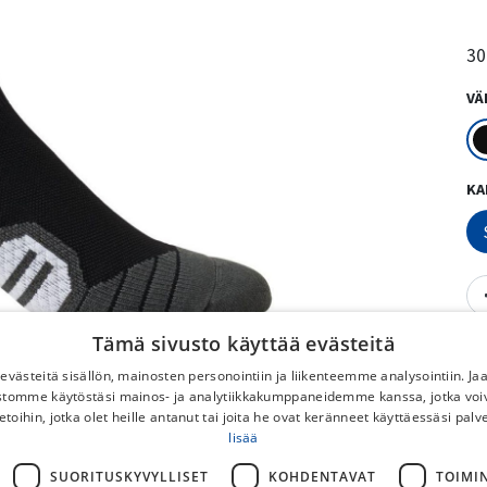
30
VÄ
KA
Tämä sivusto käyttää evästeitä
västeitä sisällön, mainosten personointiin ja liikenteemme analysointiin. 
ustomme käytöstäsi mainos- ja analytiikkakumppaneidemme kanssa, jotka voi
etoihin, jotka olet heille antanut tai joita he ovat keränneet käyttäessäsi palv
lisää
SUORITUSKYVYLLISET
KOHDENTAVAT
TOIMI