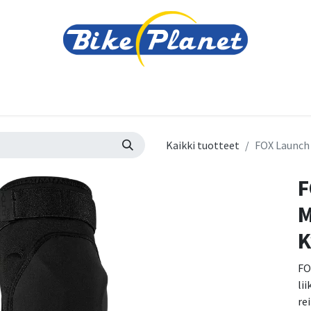
varusteet
Tarvikkeet
Varaosat
Renkaat ja 
Kaikki tuotteet
FOX Launch
F
M
K
FO
li
rei