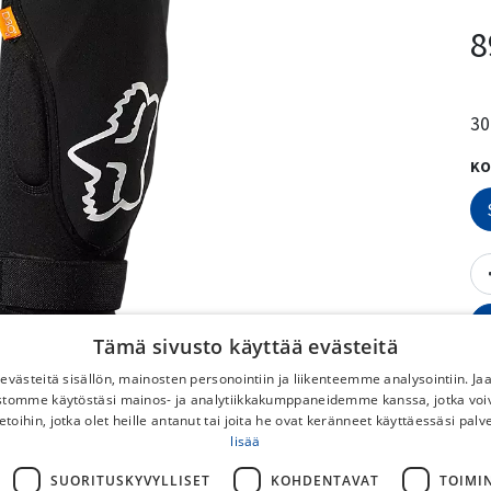
8
30
KO
Tämä sivusto käyttää evästeitä
västeitä sisällön, mainosten personointiin ja liikenteemme analysointiin. 
ustomme käytöstäsi mainos- ja analytiikkakumppaneidemme kanssa, jotka voi
etoihin, jotka olet heille antanut tai joita he ovat keränneet käyttäessäsi palv
lisää
V
SUORITUSKYVYLLISET
KOHDENTAVAT
TOIMI