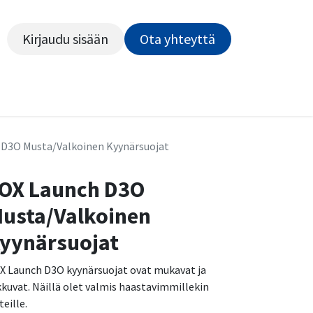
Kirjaudu sisään
Ota yhteyttä​​​​​​
Kiekot
Outlet
Pyörähuolto
Rahoitus
Työsu
 D3O Musta/Valkoinen Kyynärsuojat
OX Launch D3O
usta/Valkoinen
yynärsuojat
X Launch D3O kyynärsuojat ovat mukavat ja
ikkuvat. Näillä olet valmis haastavimmillekin
teille.