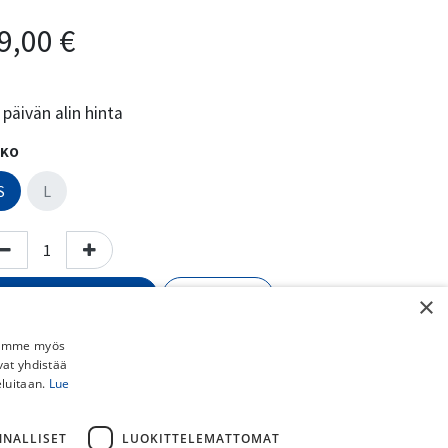
9,00
€
päivän alin hinta
KO
S
L
Lisää ostoskoriin
Osta nyt
×
Lisää toivelistalle
Jaamme myös
vat yhdistää
Vertaa
eluitaan.
Lue
almistaja
:
FOX
NNALLISET
LUOKITTELEMATTOMAT