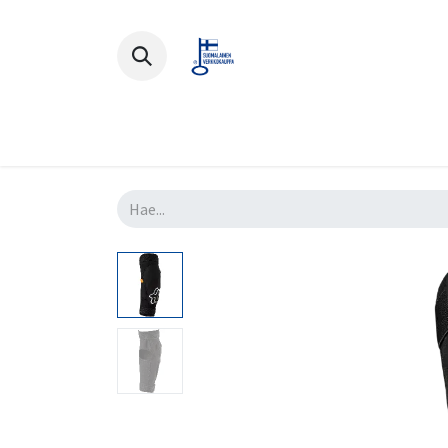
Polkupyörät
Ajovarusteet
Lisä