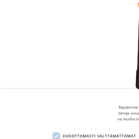
Käytämme e
tietoja siv
ne muihin ti
EHDOTTOMASTI VÄLTTÄMÄTTÖMÄT