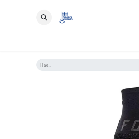
Polkupyörät
Ajovarusteet
Lisä