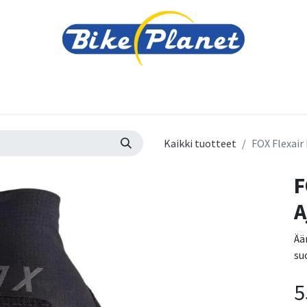
varusteet
Tarvikkeet
Varaosat
Renkaat ja 
Kaikki tuotteet
FOX Flexair
F
A
Ää
su
5