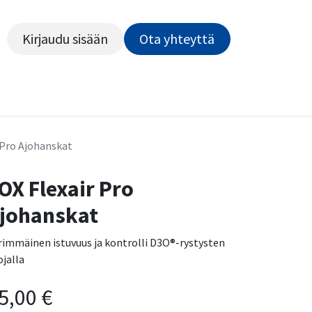
Kirjaudu sisään
Ota yhteyttä​​​​​​
Kiekot
Outlet
Pyörähuolto
Rahoitus
Työsu
 Pro Ajohanskat
OX Flexair Pro
johanskat
rimmäinen istuvuus ja kontrolli D3O®-rystysten
ojalla
5,00
€