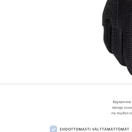
Käytämme e
tietoja siv
ne muihin ti
EHDOTTOMASTI VÄLTTÄMÄTTÖMÄT