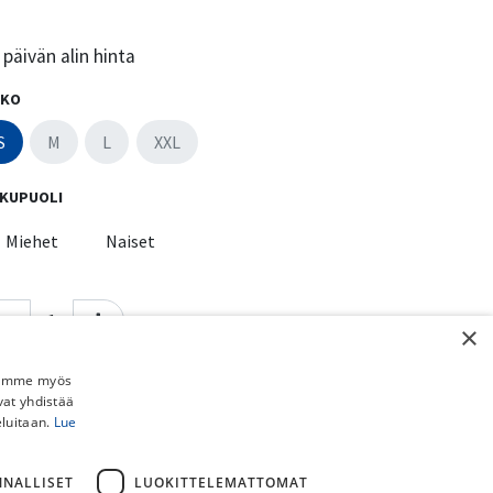
päivän alin hinta
KO
S
M
L
XXL
KUPUOLI
Miehet
Naiset
×
Lisää ostoskoriin
Osta nyt
Jaamme myös
vat yhdistää
Lisää toivelistalle
eluitaan.
Lue
Vertaa
NNALLISET
LUOKITTELEMATTOMAT