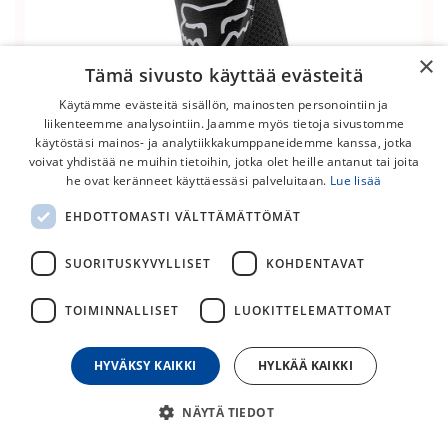
×
Tämä sivusto käyttää evästeitä
Käytämme evästeitä sisällön, mainosten personointiin ja
liikenteemme analysointiin. Jaamme myös tietoja sivustomme
käytöstäsi mainos- ja analytiikkakumppaneidemme kanssa, jotka
voivat yhdistää ne muihin tietoihin, jotka olet heille antanut tai joita
he ovat keränneet käyttäessäsi palveluitaan.
Lue lisää
FOX Enduro Polvisuojat
EHDOTTOMASTI VÄLTTÄMÄTTÖMÄT
Uudistetut FOX Enduro polvisuojat takaavat entistä
helpompaa ja mukavampaa suojaa lenkeille. Enduro
SUORITUSKYVYLLISET
KOHDENTAVAT
polvisuojat ovat kevyet ja hengittävät polvisuojat, jotka
mahdollistavat täyden liikkuvuuden.
TOIMINNALLISET
LUOKITTELEMATTOMAT
69,00
€
HYVÄKSY KAIKKI
HYLKÄÄ KAIKKI
NÄYTÄ TIEDOT
30
päivän alin hinta