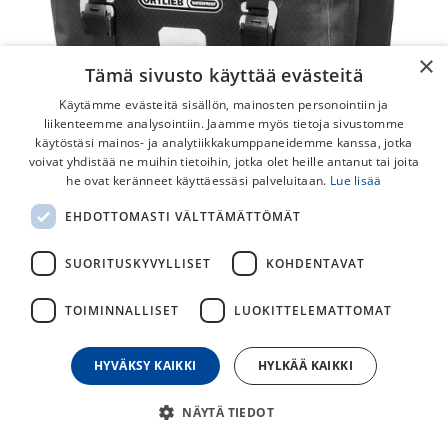
×
Tämä sivusto käyttää evästeitä
Käytämme evästeitä sisällön, mainosten personointiin ja
liikenteemme analysointiin. Jaamme myös tietoja sivustomme
käytöstäsi mainos- ja analytiikkakumppaneidemme kanssa, jotka
voivat yhdistää ne muihin tietoihin, jotka olet heille antanut tai joita
he ovat keränneet käyttäessäsi palveluitaan.
Lue lisää
EHDOTTOMASTI VÄLTTÄMÄTTÖMÄT
Ortlieb Handlebar-Pack QR
Tankolaukku
SUORITUSKYVYLLISET
KOHDENTAVAT
Pikakiinnitteisen ja vedenpitävän tankolaukun sisältöön on
TOIMINNALLISET
LUOKITTELEMATTOMAT
helppo päästä käsiksi yläpuolella olevan läpän kautta.
165,00
€
HYVÄKSY KAIKKI
HYLKÄÄ KAIKKI
NÄYTÄ TIEDOT
30
päivän alin hinta