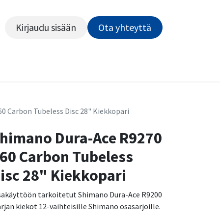
Kirjaudu sisään
Ota yhteyttä​​​​​​
Kiekot
Outlet
Pyörähuolto
Rahoitus
Työsu
0 Carbon Tubeless Disc 28" Kiekkopari
himano Dura-Ace R9270
60 Carbon Tubeless
isc 28" Kiekkopari
sakäyttöön tarkoitetut Shimano Dura-Ace R9200
arjan kiekot 12-vaihteisille Shimano osasarjoille.