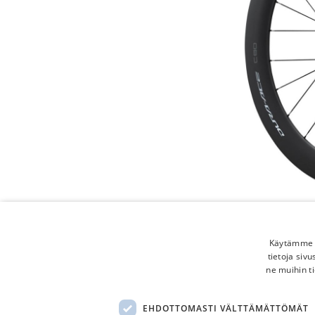
Käytämme e
tietoja siv
ne muihin ti
EHDOTTOMASTI VÄLTTÄMÄTTÖMÄT