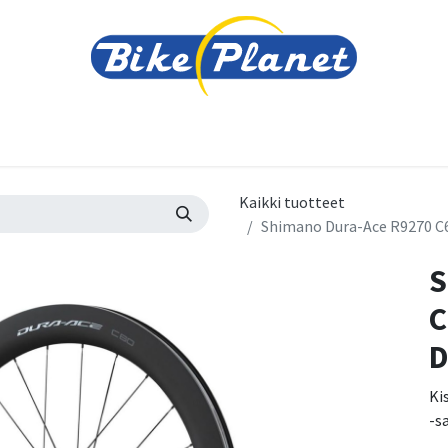
varusteet
Tarvikkeet
Varaosat
Renkaat ja 
Kaikki tuotteet
Shimano Dura-Ace R9270 C6
S
C
D
Ki
-s