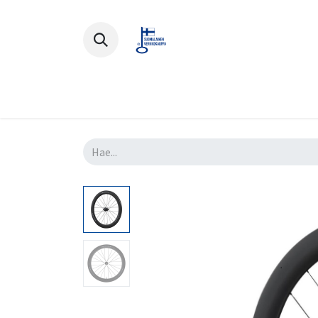
Polkupyörät
Ajovarusteet
Lisä