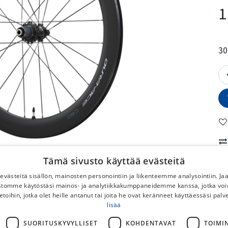
1
30
Tämä sivusto käyttää evästeitä
K
västeitä sisällön, mainosten personointiin ja liikenteemme analysointiin. 
ustomme käytöstäsi mainos- ja analytiikkakumppaneidemme kanssa, jotka voi
No
etoihin, jotka olet heille antanut tai joita he ovat keränneet käyttäessäsi palv
lisää
To
SUORITUSKYVYLLISET
KOHDENTAVAT
TOIMI
No