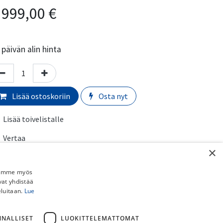
 999,00
€
päivän alin hinta
Lisää ostoskoriin
Osta nyt
Lisää toivelistalle
Vertaa
×
iekon valmistaja
:
Shimano
Jaamme myös
vat yhdistää
rmaali toimitusaika:
​​​2-5 arkipäivää
eluitaan.
Lue
imituskulut:
NNALLISET
LUOKITTELEMATTOMAT
uto myymälästä:
​​​​​Ilmainen