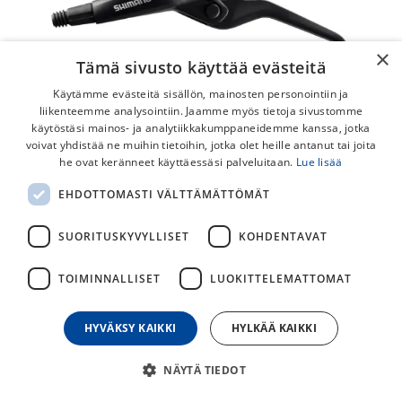
×
Tämä sivusto käyttää evästeitä
Käytämme evästeitä sisällön, mainosten personointiin ja
liikenteemme analysointiin. Jaamme myös tietoja sivustomme
käytöstäsi mainos- ja analytiikkakumppaneidemme kanssa, jotka
voivat yhdistää ne muihin tietoihin, jotka olet heille antanut tai joita
he ovat keränneet käyttäessäsi palveluitaan.
Lue lisää
Shimano ST-EF505 3-Sormi Vasen 3v
EHDOTTOMASTI VÄLTTÄMÄTTÖMÄT
Vaihde-/Jarruvipu
SUORITUSKYVYLLISET
KOHDENTAVAT
Yhdistelmävipu hydrauliselle jarrulle ja 3v etuvaihtajalle.
TOIMINNALLISET
LUOKITTELEMATTOMAT
25,00
€
HYVÄKSY KAIKKI
HYLKÄÄ KAIKKI
30
päivän alin hinta
NÄYTÄ TIEDOT