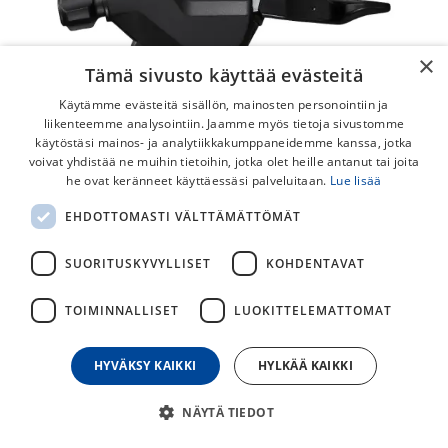
×
Tämä sivusto käyttää evästeitä
Käytämme evästeitä sisällön, mainosten personointiin ja
liikenteemme analysointiin. Jaamme myös tietoja sivustomme
käytöstäsi mainos- ja analytiikkakumppaneidemme kanssa, jotka
voivat yhdistää ne muihin tietoihin, jotka olet heille antanut tai joita
he ovat keränneet käyttäessäsi palveluitaan.
Lue lisää
Shimano SL-M315 OGD Vasen 3v
EHDOTTOMASTI VÄLTTÄMÄTTÖMÄT
Vaihdevipu
SUORITUSKYVYLLISET
KOHDENTAVAT
Shimano SL-M315 Vasen vaihdevipu 3-vaihteisille
etuvaihtajille optisella vaihdenäytöllä.
TOIMINNALLISET
LUOKITTELEMATTOMAT
25,00
€
HYVÄKSY KAIKKI
HYLKÄÄ KAIKKI
30
päivän alin hinta
NÄYTÄ TIEDOT