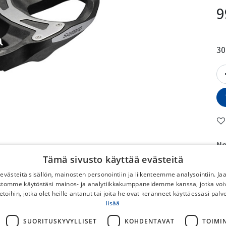
9
30
No
Tämä sivusto käyttää evästeitä
To
västeitä sisällön, mainosten personointiin ja liikenteemme analysointiin. 
No
ustomme käytöstäsi mainos- ja analytiikkakumppaneidemme kanssa, jotka voi
DB
etoihin, jotka olet heille antanut tai joita he ovat keränneet käyttäessäsi palv
lisää
Po
Ilm
SUORITUSKYVYLLISET
KOHDENTAVAT
TOIMI