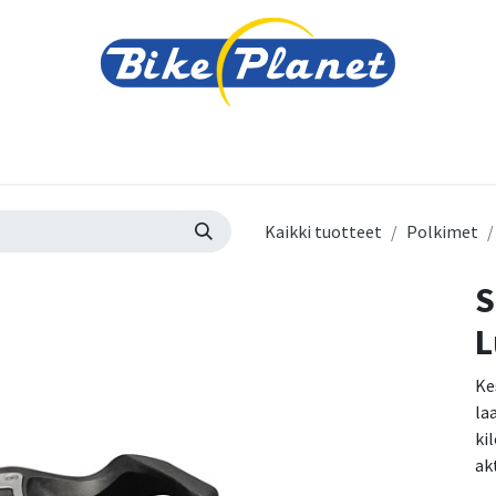
varusteet
Tarvikkeet
Varaosat
Renkaat ja 
Kaikki tuotteet
Polkimet
S
L
Ke
la
ki
ak