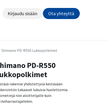
Kirjaudu sisään
Ota yhteyttä​​​​​​
Kiekot
Outlet
Pyörähuolto
Rahoitus
Työsu
Shimano PD-R550 Lukkopolkimet
himano PD-R550
ukkopolkimet
stävä rakenne yhdistettynä kestävään
akerointiin takaavat lukuisia huolettomia
lometrejä niin aloittelijalle kuin
tiiviharrastajallekin.