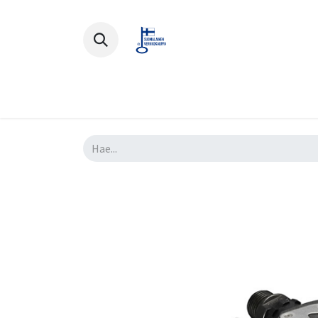
Polkupyörät
Ajovarusteet
Lisä