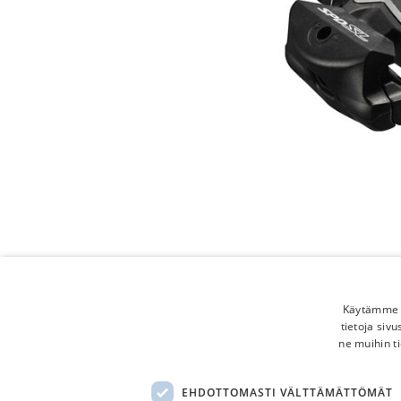
Käytämme e
tietoja siv
ne muihin ti
EHDOTTOMASTI VÄLTTÄMÄTTÖMÄT