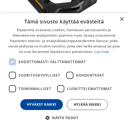
×
Tämä sivusto käyttää evästeitä
Käytämme evästeitä sisällön, mainosten personointiin ja
liikenteemme analysointiin. Jaamme myös tietoja sivustomme
käytöstäsi mainos- ja analytiikkakumppaneidemme kanssa, jotka
voivat yhdistää ne muihin tietoihin, jotka olet heille antanut tai joita
he ovat keränneet käyttäessäsi palveluitaan.
Lue lisää
Shimano PD-EF102 Flat Polkimet
EHDOTTOMASTI VÄLTTÄMÄTTÖMÄT
Taattua Shimano laatua. Edullinen poljin jokapäiväiseen
ajoon kestävällä akselilla ja polkimen rungolla.
SUORITUSKYVYLLISET
KOHDENTAVAT
35,00
€
TOIMINNALLISET
LUOKITTELEMATTOMAT
HYVÄKSY KAIKKI
HYLKÄÄ KAIKKI
30
päivän alin hinta
NÄYTÄ TIEDOT