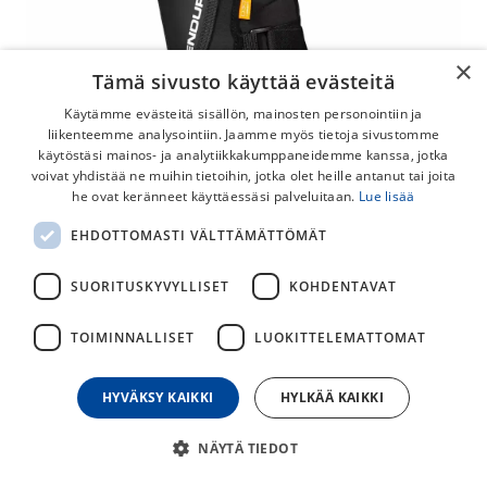
×
Tämä sivusto käyttää evästeitä
Käytämme evästeitä sisällön, mainosten personointiin ja
liikenteemme analysointiin. Jaamme myös tietoja sivustomme
käytöstäsi mainos- ja analytiikkakumppaneidemme kanssa, jotka
voivat yhdistää ne muihin tietoihin, jotka olet heille antanut tai joita
Endura MT500 Hard Shell Polvisuojat
he ovat keränneet käyttäessäsi palveluitaan.
Lue lisää
Endura MT500 Hard Shell polvisuojat.
EHDOTTOMASTI VÄLTTÄMÄTTÖMÄT
119,00
€
SUORITUSKYVYLLISET
KOHDENTAVAT
TOIMINNALLISET
LUOKITTELEMATTOMAT
30
päivän alin hinta
HYVÄKSY KAIKKI
HYLKÄÄ KAIKKI
KAKSOISKOOT
S/M
M/L
NÄYTÄ TIEDOT