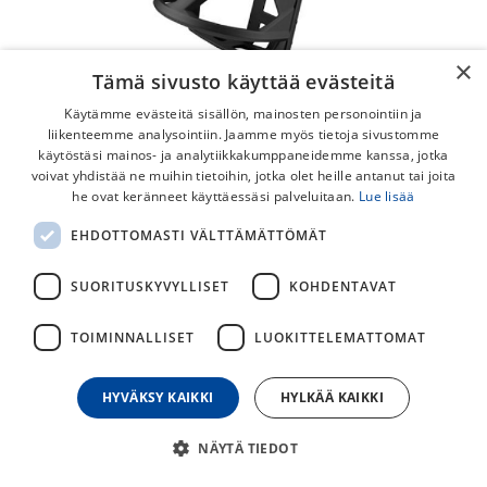
×
Tämä sivusto käyttää evästeitä
Käytämme evästeitä sisällön, mainosten personointiin ja
liikenteemme analysointiin. Jaamme myös tietoja sivustomme
käytöstäsi mainos- ja analytiikkakumppaneidemme kanssa, jotka
voivat yhdistää ne muihin tietoihin, jotka olet heille antanut tai joita
Elite Prism L Juomapulloteline
he ovat keränneet käyttäessäsi palveluitaan.
Lue lisää
Elite Prism juomapulloteline on sivulta "ladattava"
EHDOTTOMASTI VÄLTTÄMÄTTÖMÄT
juomapulloteline pyöriin.
SUORITUSKYVYLLISET
KOHDENTAVAT
22,00
€
TOIMINNALLISET
LUOKITTELEMATTOMAT
30
päivän alin hinta
HYVÄKSY KAIKKI
HYLKÄÄ KAIKKI
NÄYTÄ TIEDOT