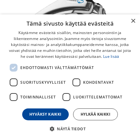
×
Tämä sivusto käyttää evästeitä
Käytämme evästeitä sisällön, mainosten personointiin ja
liikenteemme analysointiin. Jaamme myös tietoja sivustomme
käytöstäsi mainos- ja analytiikkakumppaneidemme kanssa, jotka
voivat yhdistää ne muihin tietoihin, jotka olet heille antanut tai joita
he ovat keränneet käyttäessäsi palveluitaan.
Lue lisää
EHDOTTOMASTI VÄLTTÄMÄTTÖMÄT
Shimano Altus FD-M313 Down Swing
66-69° 3x7/8v Etuvaihtaja
SUORITUSKYVYLLISET
KOHDENTAVAT
Shimano Altus FD-M313 etuvaihtaja 3x7-8 vaihteiseen
TOIMINNALLISET
LUOKITTELEMATTOMAT
pyörään, jossa vaijerivienti vaihtajan alapuolelta.
25,00
€
HYVÄKSY KAIKKI
HYLKÄÄ KAIKKI
NÄYTÄ TIEDOT
30
päivän alin hinta