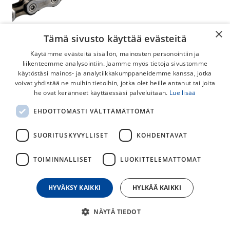
×
Tämä sivusto käyttää evästeitä
Käytämme evästeitä sisällön, mainosten personointiin ja
liikenteemme analysointiin. Jaamme myös tietoja sivustomme
käytöstäsi mainos- ja analytiikkakumppaneidemme kanssa, jotka
voivat yhdistää ne muihin tietoihin, jotka olet heille antanut tai joita
Shimano Tiagra CN-4601 10v Ketju
he ovat keränneet käyttäessäsi palveluitaan.
Lue lisää
Shimano CN-4601 Tiagra tason ketju. Soveltuu mm. 2x10-
EHDOTTOMASTI VÄLTTÄMÄTTÖMÄT
vaihteisiin maantie- ja gravel-pyöriin.
SUORITUSKYVYLLISET
KOHDENTAVAT
35,00
€
TOIMINNALLISET
LUOKITTELEMATTOMAT
30
päivän alin hinta
HYVÄKSY KAIKKI
HYLKÄÄ KAIKKI
NÄYTÄ TIEDOT