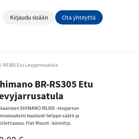
Kirjaudu sisään
Ota yhteyttä​​​​​​
Kiekot
Outlet
Pyörähuolto
Rahoitus
Työsu
-RS305 Etu Levyjarrusatula
himano BR-RS305 Etu
evyjarrusatula
kaanisen SHIMANO RS305 -levyjarrun
inaisuuksiin kuuluvat helppo säätö ja
ollettavuus. Flat Mount -kiinnitys.