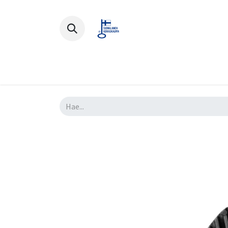
Polkupyörät
Ajovarusteet
Lisä