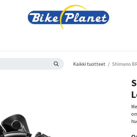
varusteet
Tarvikkeet
Varaosat
Renkaat ja 
Kaikki tuotteet
Shimano BR
S
L
Me
om
hu