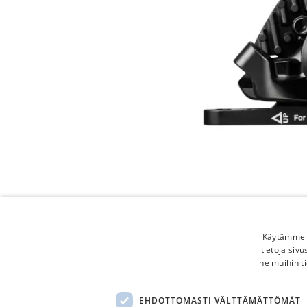
Käytämme e
tietoja siv
ne muihin ti
EHDOTTOMASTI VÄLTTÄMÄTTÖMÄT