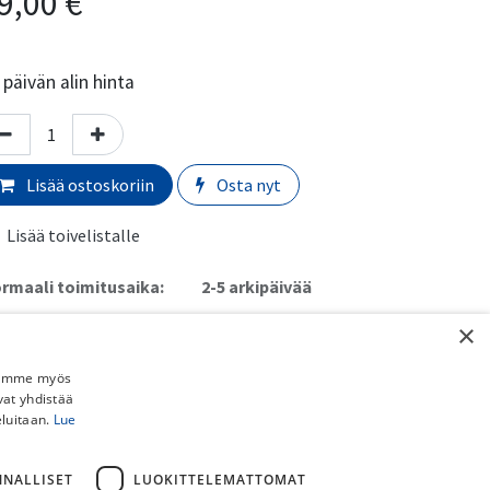
9,00
€
päivän alin hinta
Lisää ostoskoriin
Osta nyt
Lisää toivelistalle
rmaali toimitusaika:
​​​2-5 arkipäivää
×
imituskulut:
uto myymälästä:
​​​​​Ilmainen
Jaamme myös
 Schenker paketti (ei pyörille):
​​​​​​​​6,90€
vat yhdistää
stipaketti (ei pyörille):
​​​​​​​8,90€
eluitaan.
Lue
ainen toimitus yli 150€ DB Schenker ja Postipaketteihin (ei
rille).
NNALLISET
LUOKITTELEMATTOMAT