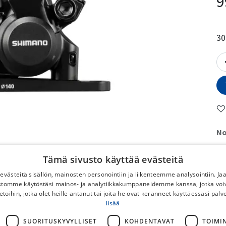
9
30
No
To
Tämä sivusto käyttää evästeitä
No
västeitä sisällön, mainosten personointiin ja liikenteemme analysointiin. 
DB
ustomme käytöstäsi mainos- ja analytiikkakumppaneidemme kanssa, jotka voi
Po
etoihin, jotka olet heille antanut tai joita he ovat keränneet käyttäessäsi palv
lisää
Ilm
pyö
SUORITUSKYVYLLISET
KOHDENTAVAT
TOIMI