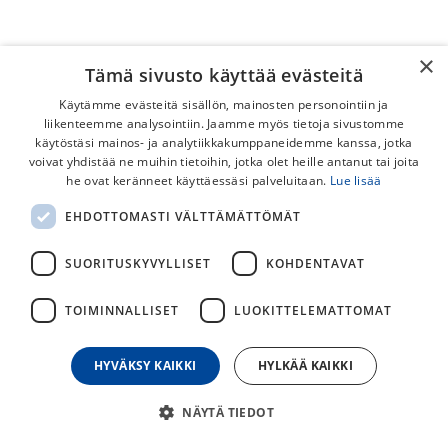
×
Tämä sivusto käyttää evästeitä
Käytämme evästeitä sisällön, mainosten personointiin ja
liikenteemme analysointiin. Jaamme myös tietoja sivustomme
käytöstäsi mainos- ja analytiikkakumppaneidemme kanssa, jotka
voivat yhdistää ne muihin tietoihin, jotka olet heille antanut tai joita
he ovat keränneet käyttäessäsi palveluitaan.
Lue lisää
EBC 619 Magura MT 2/4/6/8 Vihreä
EHDOTTOMASTI VÄLTTÄMÄTTÖMÄT
Levyjarrupalat
SUORITUSKYVYLLISET
KOHDENTAVAT
EBC:n laadukas Vihreä Green Resin levyjarrupala. Hyvä ja
monipuolinen Resinpala normaaliin työmatka, retkeily, ja
TOIMINNALLISET
LUOKITTELEMATTOMAT
cross-countrypyöräilyyn "pehmeille" levyille, joita useimmat
ovatkin.
HYVÄKSY KAIKKI
HYLKÄÄ KAIKKI
19,00
€
NÄYTÄ TIEDOT