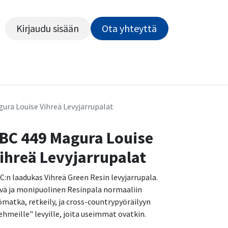
Kirjaudu sisään
Ota yhteyttä​​​​​​
Kiekot
Outlet
Pyörähuolto
Rahoitus
Työsu
ura Louise Vihreä Levyjarrupalat
BC 449 Magura Louise
ihreä Levyjarrupalat
C:n laadukas Vihreä Green Resin levyjarrupala.
vä ja monipuolinen Resinpala normaaliin
ömatka, retkeily, ja cross-countrypyöräilyyn
ehmeille" levyille, joita useimmat ovatkin.