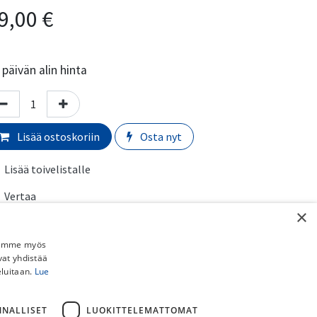
9,00
€
päivän alin hinta
Lisää ostoskoriin
Osta nyt
Lisää toivelistalle
Vertaa
×
erkki
:
EBC
Jaamme myös
vat yhdistää
rmaali toimitusaika:
​​​2-5 arkipäivää
eluitaan.
Lue
imituskulut:
NNALLISET
LUOKITTELEMATTOMAT
uto myymälästä:
​​​​​Ilmainen