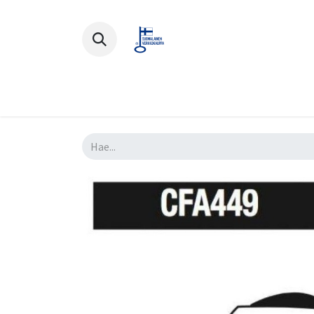
Polkupyörät
Ajovarusteet
Lisä