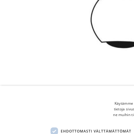
Käytämme e
tietoja siv
ne muihin ti
EHDOTTOMASTI VÄLTTÄMÄTTÖMÄT