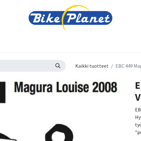
varusteet
Tarvikkeet
Varaosat
Renkaat ja 
Kaikki tuotteet
EBC 449 Mag
E
V
EB
Hy
ty
"p