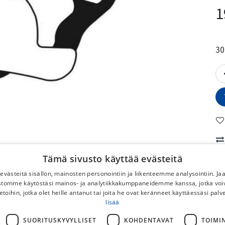
1
30
Tämä sivusto käyttää evästeitä
M
västeitä sisällön, mainosten personointiin ja liikenteemme analysointiin. 
ustomme käytöstäsi mainos- ja analytiikkakumppaneidemme kanssa, jotka voi
No
etoihin, jotka olet heille antanut tai joita he ovat keränneet käyttäessäsi palv
lisää
To
SUORITUSKYVYLLISET
KOHDENTAVAT
TOIMI
No