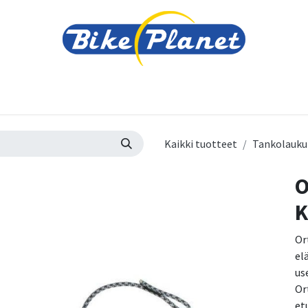
varusteet
Tarvikkeet
Varaosat
Renkaat ja 
Kaikki tuotteet
Tankolauku
O
K
Or
el
us
Or
et