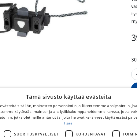
vaa
ty
my
3
30
Tämä sivusto käyttää evästeitä
västeitä sisällön, mainosten personointiin ja liikenteemme analysointiin. 
ustomme käytöstäsi mainos- ja analytiikkakumppaneidemme kanssa, jotka voi
No
etoihin, jotka olet heille antanut tai joita he ovat keränneet käyttäessäsi palv
lisää
To
SUORITUSKYVYLLISET
KOHDENTAVAT
TOIMI