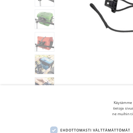
Käytämme e
tietoja siv
ne muihin ti
EHDOTTOMASTI VÄLTTÄMÄTTÖMÄT