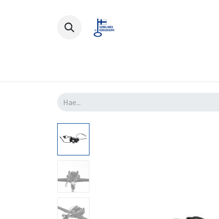
Polkupyörät
Ajovarusteet
Lisä