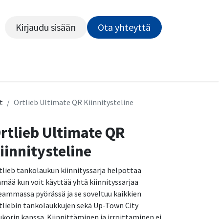
Kirjaudu sisään
Ota yhteyttä​​​​​​
Kiekot
Outlet
Pyörähuolto
Rahoitus
Työsu
t
Ortlieb Ultimate QR Kiinnitysteline
rtlieb Ultimate QR
iinnitysteline
tlieb tankolaukun kiinnityssarja helpottaa
ämää kun voit käyttää yhtä kiinnityssarjaa
eammassa pyörässä ja se soveltuu kaikkien
tliebin tankolaukkujen sekä Up-Town City
ukorin kanssa. Kiinnittäminen ja irroittaminen ei