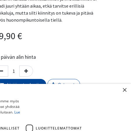
di juuri yhtään aikaa, etkä tarvitse erillisiä
ökaluja, mutta silti kiinnitys on tukeva ja pitävä
ös huonompikuntoisella tiellä.
9,90
€
päivän alin hinta
Lisää ostoskoriin
Osta nyt
×
Lisää toivelistalle
Jaamme myös
vat yhdistää
rmaali toimitusaika:
​​​2-5 arkipäivää
eluitaan.
Lue
imituskulut:
NNALLISET
LUOKITTELEMATTOMAT