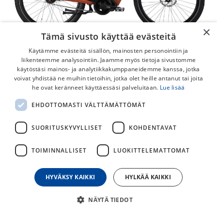
×
Tämä sivusto käyttää evästeitä
Käytämme evästeitä sisällön, mainosten personointiin ja
liikenteemme analysointiin. Jaamme myös tietoja sivustomme
käytöstäsi mainos- ja analytiikkakumppaneidemme kanssa, jotka
voivat yhdistää ne muihin tietoihin, jotka olet heille antanut tai joita
he ovat keränneet käyttäessäsi palveluitaan.
Lue lisää
Crescent Elmer 20S 5-v
EHDOTTOMASTI VÄLTTÄMÄTTÖMÄT
Arjen sankari, jota olet kaivannut, on täällä. Ratkaise arjen
kuljetustarpeet Elmer sähköpyörällä. Tätä täysin
SUORITUSKYVYLLISET
KOHDENTAVAT
uudenlaista perhepyörää luotaessa kaikki yksityiskohdat on
otettu huomioon.
TOIMINNALLISET
LUOKITTELEMATTOMAT
2 729,30
€
3 899,00
€
HYVÄKSY KAIKKI
HYLKÄÄ KAIKKI
NÄYTÄ TIEDOT
30
päivän alin hinta