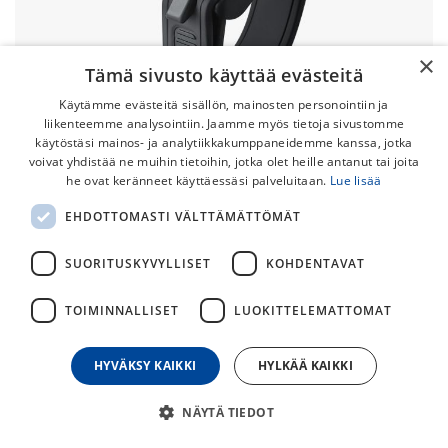
×
Tämä sivusto käyttää evästeitä
Käytämme evästeitä sisällön, mainosten personointiin ja
liikenteemme analysointiin. Jaamme myös tietoja sivustomme
käytöstäsi mainos- ja analytiikkakumppaneidemme kanssa, jotka
voivat yhdistää ne muihin tietoihin, jotka olet heille antanut tai joita
Ravemen CR450 Etuvalo
he ovat keränneet käyttäessäsi palveluitaan.
Lue lisää
Ravemen CR450 on kompakti etuvalo kaupunkipyöräilyyn ja
EHDOTTOMASTI VÄLTTÄMÄTTÖMÄT
päivittäiseen työmatkapyöräilyyn.
SUORITUSKYVYLLISET
KOHDENTAVAT
59,00
€
TOIMINNALLISET
LUOKITTELEMATTOMAT
30
päivän alin hinta
HYVÄKSY KAIKKI
HYLKÄÄ KAIKKI
NÄYTÄ TIEDOT