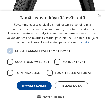
×
Tämä sivusto käyttää evästeitä
Käytämme evästeitä sisällön, mainosten personointiin ja
liikenteemme analysointiin. Jaamme myös tietoja sivustomme
käytöstäsi mainos- ja analytiikkakumppaneidemme kanssa, jotka
voivat yhdistää ne muihin tietoihin, jotka olet heille antanut tai joita
Continental Terra Speed TLR
he ovat keränneet käyttäessäsi palveluitaan.
Lue lisää
Ulkorengas
EHDOTTOMASTI VÄLTTÄMÄTTÖMÄT
Terra Speed TLR gravelrengas pistosuojauksella ja tubeless
SUORITUSKYVYLLISET
KOHDENTAVAT
ready teknologialla. Black Chili kumiseos!
Continental Terra Speed TLR on Gravel/Cross -rengas
TOIMINNALLISET
LUOKITTELEMATTOMAT
nopeaan ajoon!
HYVÄKSY KAIKKI
HYLKÄÄ KAIKKI
75,00
€
NÄYTÄ TIEDOT
30
päivän alin hinta