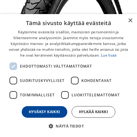
×
Tämä sivusto käyttää evästeitä
Käytämme evästeitä sisällön, mainosten personointiin ja
liikenteemme analysointiin. Jaamme myös tietoja sivustomme
käytöstäsi mainos- ja analytiikkakumppaneidemme kanssa, jotka
voivat yhdistää ne muihin tietoihin, jotka olet heille antanut tai joita
he ovat keränneet käyttäessäsi palveluitaan.
Lue lisää
Continental eContact Plus Reflex
EHDOTTOMASTI VÄLTTÄMÄTTÖMÄT
Ulkorengas
SUORITUSKYVYLLISET
KOHDENTAVAT
Sähköpyöriin suunniteltu erittäin kestävä ja laadukas
ulkorengas.
TOIMINNALLISET
LUOKITTELEMATTOMAT
Continental eContact Plus Reflex on
huippuluokan pistosuojauksella varustettu matkakumppani
HYVÄKSY KAIKKI
HYLKÄÄ KAIKKI
jokapäiväiseen käyttöön. Erityisesti cargo-/sähköpyöriin
suunniteltu rengas.
NÄYTÄ TIEDOT