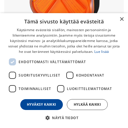
×
Tämä sivusto käyttää evästeitä
Käytämme evästeitä sisällön, mainosten personointiin ja
liikenteemme analysointiin. Jaamme myös tietoja sivustomme
käytöstäsi mainos- ja analytiikkakumppaneidemme kanssa, jotka
voivat yhdistää ne muihin tietoihin, jotka olet heille antanut tai joita
he ovat keränneet käyttäessäsi palveluitaan.
Lue lisää
Ravemen CL06 Takavalo
EHDOTTOMASTI VÄLTTÄMÄTTÖMÄT
Ravemen CL06 on erittäin kirkas ja monipuolinen USB-
ladattava takavalo. Valo on helppo kiinnittää esimerkiksi
SUORITUSKYVYLLISET
KOHDENTAVAT
satulaputkeen. Uudistetun telineensä ansiosta se sopii sekä
perinteiseen pyöreään että aero -satulatolppaan
TOIMINNALLISET
LUOKITTELEMATTOMAT
asennettavaksi.
HYVÄKSY KAIKKI
HYLKÄÄ KAIKKI
49,00
€
NÄYTÄ TIEDOT