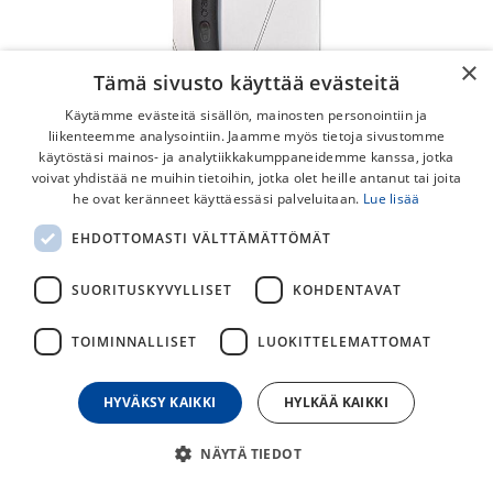
×
Tämä sivusto käyttää evästeitä
Käytämme evästeitä sisällön, mainosten personointiin ja
liikenteemme analysointiin. Jaamme myös tietoja sivustomme
käytöstäsi mainos- ja analytiikkakumppaneidemme kanssa, jotka
voivat yhdistää ne muihin tietoihin, jotka olet heille antanut tai joita
he ovat keränneet käyttäessäsi palveluitaan.
Lue lisää
EHDOTTOMASTI VÄLTTÄMÄTTÖMÄT
Crankbrothers Speedier Lever
Rengasrauta
SUORITUSKYVYLLISET
KOHDENTAVAT
Ehkäpä se maailman paras rengasrauta Crankbrothersilta
TOIMINNALLISET
LUOKITTELEMATTOMAT
(rengasmuovi), joka helpottaa renkaan vaihtoa.
7,50
€
HYVÄKSY KAIKKI
HYLKÄÄ KAIKKI
NÄYTÄ TIEDOT
30
päivän alin hinta