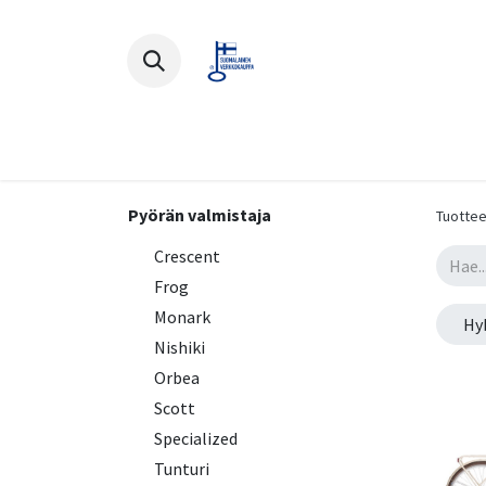
Polkupyörät
Ajovarusteet
Lisä
Pyörän valmistaja
Tuottee
Crescent
Frog
Monark
Hy
Nishiki
Orbea
Scott
Specialized
Tunturi