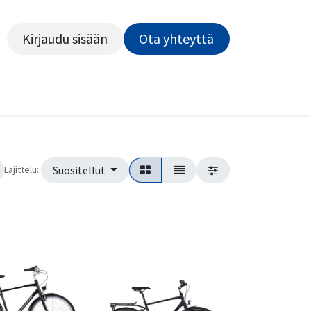
Kirjaudu sisään
Ota yhteyttä​​​​​​
Kiekot
Outlet
Pyörähuolto
Rahoitus
Työsu
Lajittelu:
Suositellut