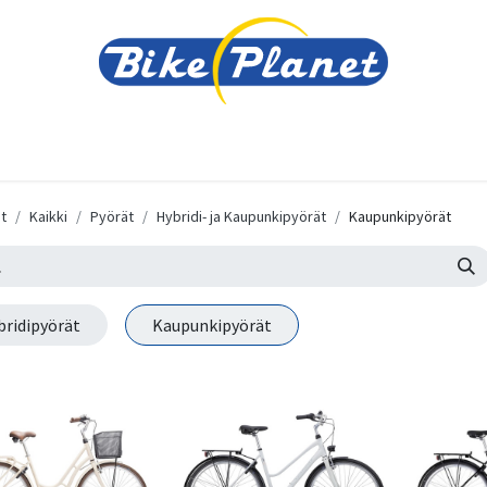
varusteet
Tarvikkeet
Varaosat
Renkaat ja 
t
Kaikki
Pyörät
Hybridi- ja Kaupunkipyörät
Kaupunkipyörät
bridipyörät
Kaupunkipyörät