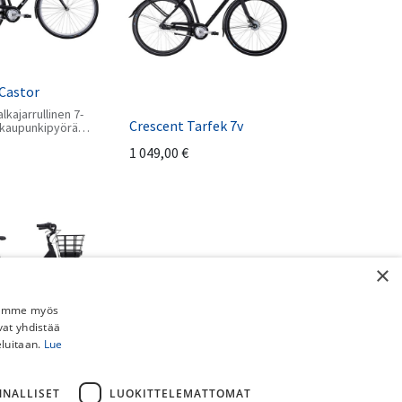
Castor
lkajarrullinen 7-
Crescent Tarfek 7v
 kaupunkipyörä
la lisävarusteilla.
1 049,00
€
runkokokoa.
×
Jaamme myös
vat yhdistää
eluitaan.
Lue
Tove 7-v
NNALLISET
LUOKITTELEMATTOMAT
llaava