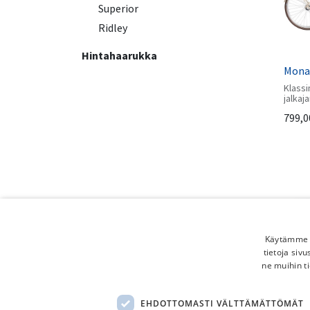
Superior
Ridley
Hintahaarukka
Monar
Klass
jalkaj
kaupun
799,0
lisävar
runko
Käytämme e
tietoja siv
ne muihin ti
Cresc
EHDOTTOMASTI VÄLTTÄMÄTTÖMÄT
Kevyes