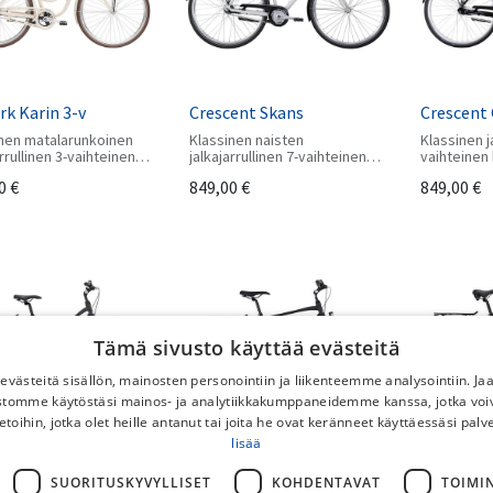
k Karin 3-v
Crescent Skans
Crescent 
inen matalarunkoinen
Klassinen naisten
Klassinen ja
arrullinen 3-vaihteinen
jalkajarrullinen 7-vaihteinen
vaihteinen
kipyörä monipuolisilla
kaupunkipyörä monipuolisilla
monipuolisil
0
€
849,00
€
849,00
€
usteilla. Kaksi eri
lisävarusteilla. Kaksi eri
Kaksi eri 
kokoa.
runkokokoa.
Tämä sivusto käyttää evästeitä
västeitä sisällön, mainosten personointiin ja liikenteemme analysointiin. 
ustomme käytöstäsi mainos- ja analytiikkakumppaneidemme kanssa, jotka voi
etoihin, jotka olet heille antanut tai joita he ovat keränneet käyttäessäsi palv
lisää
ent Rissa 7-v
Crescent Tarfek 7v -26
Crescent 
SUORITUSKYVYLLISET
KOHDENTAVAT
TOIMI
ti rullaava
Laadukas Ruotsissa
Kevyesti ru