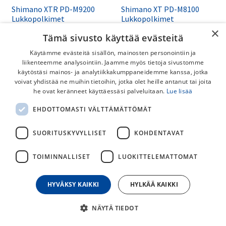
Shimano XTR PD-M9200
Shimano XT PD-M8100
Lukkopolkimet
Lukkopolkimet
×
Tämä sivusto käyttää evästeitä
179,00
€
119,00
€
Käytämme evästeitä sisällön, mainosten personointiin ja
liikenteemme analysointiin. Jaamme myös tietoja sivustomme
käytöstäsi mainos- ja analytiikkakumppaneidemme kanssa, jotka
voivat yhdistää ne muihin tietoihin, jotka olet heille antanut tai joita
he ovat keränneet käyttäessäsi palveluitaan.
Lue lisää
EHDOTTOMASTI VÄLTTÄMÄTTÖMÄT
SUORITUSKYVYLLISET
KOHDENTAVAT
TOIMINNALLISET
LUOKITTELEMATTOMAT
Shimano GRX PD-M8100-
UG Lukkopolkimet
HYVÄKSY KAIKKI
HYLKÄÄ KAIKKI
Shimano XT PD-M8120
High-end tason Shimano GRX-
Enduro Lukkopolkimet
polkimet gravel-pyöriin
NÄYTÄ TIEDOT
119,00
€
139,00
€