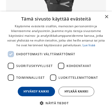
×
Tämä sivusto käyttää evästeitä
Käytämme evästeitä sisällön, mainosten personointiin ja
liikenteemme analysointiin. Jaamme myös tietoja sivustomme
käytöstäsi mainos- ja analytiikkakumppaneidemme kanssa, jotka
voivat yhdistää ne muihin tietoihin, jotka olet heille antanut tai joita
he ovat keränneet käyttäessäsi palveluitaan.
Lue lisää
Castelli Icon Race Ajohanskat
EHDOTTOMASTI VÄLTTÄMÄTTÖMÄT
Castelli Icon Race hanskat on suunniteltu ajajalle, joka ei
tykkää käyttää hanskoja. Icon Race on niin ohut ja mukava
SUORITUSKYVYLLISET
KOHDENTAVAT
kädessä, että sitä ei juuri huomaa.
TOIMINNALLISET
LUOKITTELEMATTOMAT
55,00
€
HYVÄKSY KAIKKI
HYLKÄÄ KAIKKI
30
päivän alin hinta
NÄYTÄ TIEDOT
KOKO