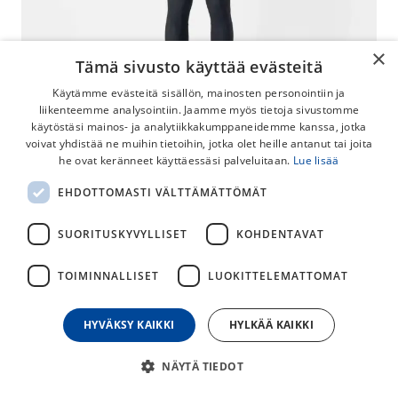
×
Tämä sivusto käyttää evästeitä
Käytämme evästeitä sisällön, mainosten personointiin ja
liikenteemme analysointiin. Jaamme myös tietoja sivustomme
käytöstäsi mainos- ja analytiikkakumppaneidemme kanssa, jotka
voivat yhdistää ne muihin tietoihin, jotka olet heille antanut tai joita
he ovat keränneet käyttäessäsi palveluitaan.
Lue lisää
Castelli Entrata W Tight Pitkät
EHDOTTOMASTI VÄLTTÄMÄTTÖMÄT
Ajohousut
SUORITUSKYVYLLISET
KOHDENTAVAT
Naisille suunnatut henkselittömät Castelli Entrata W Tight
pitkälahkeiset ajohousut. Laadukkaat materiaalit, pehmeä
TOIMINNALLISET
LUOKITTELEMATTOMAT
pehmuste ja hyvä viimeistely tekevät näistä housuista
laadukkaan vaihtoehdon syksyn ja kevään viileämmille
keleille.
HYVÄKSY KAIKKI
HYLKÄÄ KAIKKI
99,95
€
NÄYTÄ TIEDOT