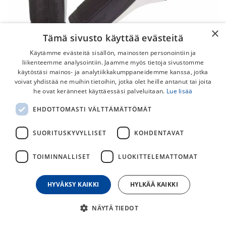
×
Tämä sivusto käyttää evästeitä
Käytämme evästeitä sisällön, mainosten personointiin ja
liikenteemme analysointiin. Jaamme myös tietoja sivustomme
käytöstäsi mainos- ja analytiikkakumppaneidemme kanssa, jotka
voivat yhdistää ne muihin tietoihin, jotka olet heille antanut tai joita
he ovat keränneet käyttäessäsi palveluitaan.
Lue lisää
Spectra Bio+ 130mm Musta/Harmaa
EHDOTTOMASTI VÄLTTÄMÄTTÖMÄT
Gripit
SUORITUSKYVYLLISET
KOHDENTAVAT
Mukavat gripit lukitusrenkaalla sporttipyöriin esim. Fitness
tai hybridi.
TOIMINNALLISET
LUOKITTELEMATTOMAT
19,00
€
HYVÄKSY KAIKKI
HYLKÄÄ KAIKKI
30
päivän alin hinta
NÄYTÄ TIEDOT