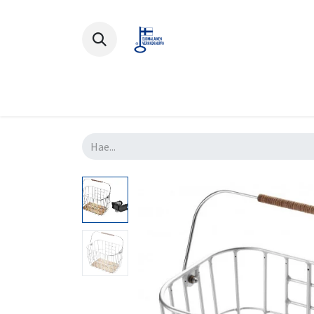
Polkupyörät
Ajovarusteet
Lisä