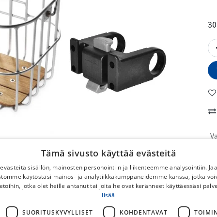
30
V
Tämä sivusto käyttää evästeitä
No
västeitä sisällön, mainosten personointiin ja liikenteemme analysointiin. 
ustomme käytöstäsi mainos- ja analytiikkakumppaneidemme kanssa, jotka voi
To
etoihin, jotka olet heille antanut tai joita he ovat keränneet käyttäessäsi palv
No
lisää
DB
SUORITUSKYVYLLISET
KOHDENTAVAT
TOIMI
Po