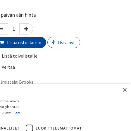
päivän alin hinta
Lisää ostoskoriin
Osta nyt
Lisää toivelistalle
Vertaa
almistaja
:
Brooks
×
rmaali toimitusaika:
​​​2-5 arkipäivää
Jaamme myös
vat yhdistää
imituskulut:
eluitaan.
Lue
uto myymälästä:
​​​​​Ilmainen
 Schenker paketti (ei pyörille):
​​​​​​​​6,90€
NNALLISET
LUOKITTELEMATTOMAT
stipaketti (ei pyörille):
​​​​​​​8,90€