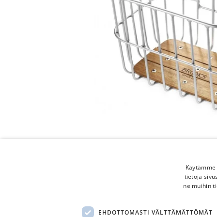
Käytämme e
tietoja siv
ne muihin ti
EHDOTTOMASTI VÄLTTÄMÄTTÖMÄT