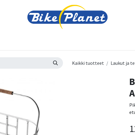
varusteet
Tarvikkeet
Varaosat
Renkaat ja 
Kaikki tuotteet
Laukut ja te
B
A
Pi
et
1