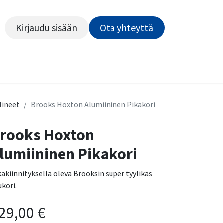
Kirjaudu sisään
Ota yhteyttä​​​​​​
Kiekot
Outlet
Pyörähuolto
Rahoitus
Työsu
lineet
Brooks Hoxton Alumiininen Pikakori
rooks Hoxton
lumiininen Pikakori
kakiinnityksellä oleva Brooksin super tyylikäs
ukori.
29,00
€