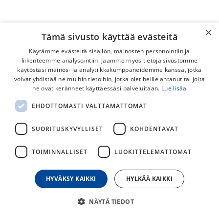
×
Tämä sivusto käyttää evästeitä
Käytämme evästeitä sisällön, mainosten personointiin ja
liikenteemme analysointiin. Jaamme myös tietoja sivustomme
käytöstäsi mainos- ja analytiikkakumppaneidemme kanssa, jotka
voivat yhdistää ne muihin tietoihin, jotka olet heille antanut tai joita
he ovat keränneet käyttäessäsi palveluitaan.
Lue lisää
Burley 12x1.0 / 167-183mm
EHDOTTOMASTI VÄLTTÄMÄTTÖMÄT
Läpiakseli Peräkärrylle
SUORITUSKYVYLLISET
KOHDENTAVAT
Burleyn valmistama läpiakseliadapteri
lastenkuljetusperäkärrylle.
TOIMINNALLISET
LUOKITTELEMATTOMAT
89,00
€
HYVÄKSY KAIKKI
HYLKÄÄ KAIKKI
30
päivän alin hinta
NÄYTÄ TIEDOT