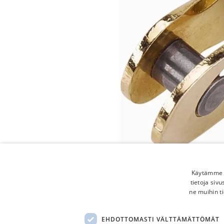
Käytämme e
tietoja siv
ne muihin ti
EHDOTTOMASTI VÄLTTÄMÄTTÖMÄT