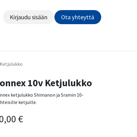
Kirjaudu sisään
Ota yhteyttä​​​​​​
Kiekot
Outlet
Pyörähuolto
Rahoitus
Työsu
 Ketjulukko
onnex 10v Ketjulukko
nnex ketjulukko Shimanon ja Sramin 10-
hteisille ketjuille.
0,00
€