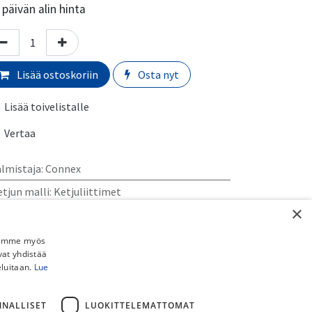
päivän alin hinta
Lisää ostoskoriin
Osta nyt
Lisää toivelistalle
Vertaa
almistaja
:
Connex
tjun malli
:
Ketjuliittimet
×
rmaali toimitusaika:
​​​2-5 arkipäivää
Jaamme myös
vat yhdistää
imituskulut:
eluitaan.
Lue
uto myymälästä:
​​​​​Ilmainen
 Schenker paketti (ei pyörille):
​​​​​​​​6,90€
NNALLISET
LUOKITTELEMATTOMAT
stipaketti (ei pyörille):
​​​​​​​8,90€