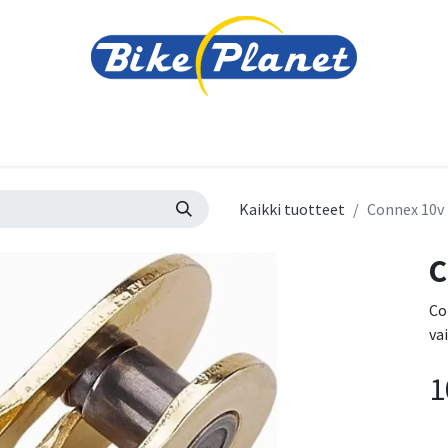
varusteet
Tarvikkeet
Varaosat
Renkaat ja 
Kaikki tuotteet
Connex 10v
C
Co
vai
1