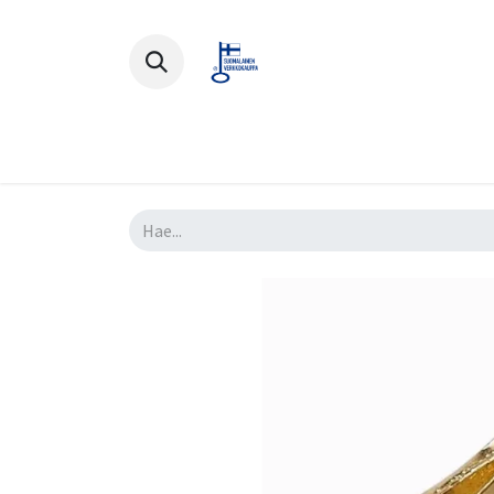
Polkupyörät
Ajovarusteet
Lisä