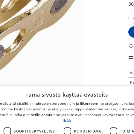
30
V
Ke
Tämä sivusto käyttää evästeitä
No
västeitä sisällön, mainosten personointiin ja liikenteemme analysointiin. 
ustomme käytöstäsi mainos- ja analytiikkakumppaneidemme kanssa, jotka voi
To
etoihin, jotka olet heille antanut tai joita he ovat keränneet käyttäessäsi palv
No
lisää
DB
SUORITUSKYVYLLISET
KOHDENTAVAT
TOIMI
Po