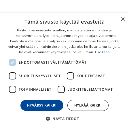
×
Tämä sivusto käyttää evästeitä
Käytämme evästeitä sisällön, mainosten personointiin ja
liikenteemme analysointiin. Jaamme myös tietoja sivustomme
käytöstäsi mainos- ja analytiikkakumppaneidemme kanssa, jotka
voivat yhdistää ne muihin tietoihin, jotka olet heille antanut tai joita
Helkama Jopo Satula
he ovat keränneet käyttäessäsi palveluitaan.
Lue lisää
Alkuperäinen Helkama Jopo satula.
EHDOTTOMASTI VÄLTTÄMÄTTÖMÄT
29,00
€
SUORITUSKYVYLLISET
KOHDENTAVAT
TOIMINNALLISET
LUOKITTELEMATTOMAT
30
päivän alin hinta
HYVÄKSY KAIKKI
HYLKÄÄ KAIKKI
NÄYTÄ TIEDOT
Lisää ostoskoriin
Osta nyt