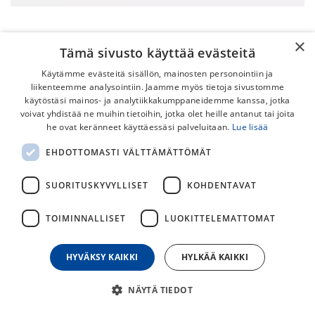
×
Tämä sivusto käyttää evästeitä
Käytämme evästeitä sisällön, mainosten personointiin ja
liikenteemme analysointiin. Jaamme myös tietoja sivustomme
käytöstäsi mainos- ja analytiikkakumppaneidemme kanssa, jotka
voivat yhdistää ne muihin tietoihin, jotka olet heille antanut tai joita
he ovat keränneet käyttäessäsi palveluitaan.
Lue lisää
S-Works Crux 5 Frameset -27
EHDOTTOMASTI VÄLTTÄMÄTTÖMÄT
6 099,00
€
SUORITUSKYVYLLISET
KOHDENTAVAT
TOIMINNALLISET
LUOKITTELEMATTOMAT
30
päivän alin hinta
VÄRI
HYVÄKSY KAIKKI
HYLKÄÄ KAIKKI
NÄYTÄ TIEDOT
KOKO (CM)