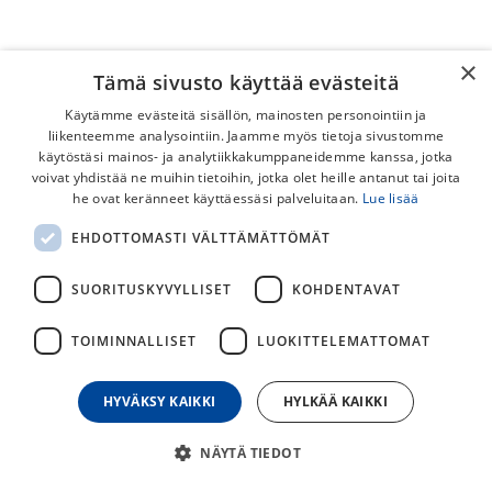
×
Tämä sivusto käyttää evästeitä
Käytämme evästeitä sisällön, mainosten personointiin ja
liikenteemme analysointiin. Jaamme myös tietoja sivustomme
käytöstäsi mainos- ja analytiikkakumppaneidemme kanssa, jotka
voivat yhdistää ne muihin tietoihin, jotka olet heille antanut tai joita
Fauber 1/2x3/32 46t Eturatas
he ovat keränneet käyttäessäsi palveluitaan.
Lue lisää
Eturatas vanhanaikaiseen Fauberin kampeen.
EHDOTTOMASTI VÄLTTÄMÄTTÖMÄT
15,00
€
SUORITUSKYVYLLISET
KOHDENTAVAT
TOIMINNALLISET
LUOKITTELEMATTOMAT
30
päivän alin hinta
HYVÄKSY KAIKKI
HYLKÄÄ KAIKKI
NÄYTÄ TIEDOT
Lisää ostoskoriin
Osta nyt