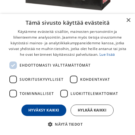
×
Tämä sivusto käyttää evästeitä
Käytämme evästeitä sisällön, mainosten personointiin ja
liikenteemme analysointiin. Jaamme myös tietoja sivustomme
käytöstäsi mainos- ja analytiikkakumppaneidemme kanssa, jotka
voivat yhdistää ne muihin tietoihin, jotka olet heille antanut tai joita
he ovat keränneet käyttäessäsi palveluitaan.
Lue lisää
Kenda Fatbike 26x4.5-4.8"
EHDOTTOMASTI VÄLTTÄMÄTTÖMÄT
Autoventtiili Sisärengas
SUORITUSKYVYLLISET
KOHDENTAVAT
Fatbiken sisärengas autoventtiilillä.
Kendan valmistama autoventtiili sisärengas fatbikeen.
TOIMINNALLISET
LUOKITTELEMATTOMAT
15,00
€
HYVÄKSY KAIKKI
HYLKÄÄ KAIKKI
NÄYTÄ TIEDOT
30
päivän alin hinta