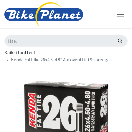
Kaikki tuotteet
Kenda Fatbike 26x4.5-4.8" Autoventtiili Sisärengas