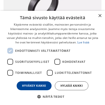
×
Tämä sivusto käyttää evästeitä
Käytämme evästeitä sisällön, mainosten personointiin ja
liikenteemme analysointiin. Jaamme myös tietoja sivustomme
käytöstäsi mainos- ja analytiikkakumppaneidemme kanssa, jotka
voivat yhdistää ne muihin tietoihin, jotka olet heille antanut tai joita
he ovat keränneet käyttäessäsi palveluitaan.
Lue lisää
Specialized Turbo Connect Display
EHDOTTOMASTI VÄLTTÄMÄTTÖMÄT
Road Mount 31.8mm
SUORITUSKYVYLLISET
KOHDENTAVAT
Specialized Turbo connect display road mount kiinnike
31.8mm tangolle.
TOIMINNALLISET
LUOKITTELEMATTOMAT
25,00
€
HYVÄKSY KAIKKI
HYLKÄÄ KAIKKI
30
päivän alin hinta
NÄYTÄ TIEDOT