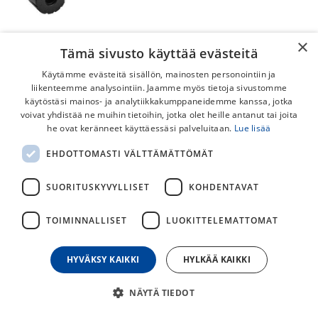
×
Tämä sivusto käyttää evästeitä
Käytämme evästeitä sisällön, mainosten personointiin ja
liikenteemme analysointiin. Jaamme myös tietoja sivustomme
käytöstäsi mainos- ja analytiikkakumppaneidemme kanssa, jotka
voivat yhdistää ne muihin tietoihin, jotka olet heille antanut tai joita
he ovat keränneet käyttäessäsi palveluitaan.
Lue lisää
Specialized Air Tool Switch Comp
EHDOTTOMASTI VÄLTTÄMÄTTÖMÄT
Minipumppu
SUORITUSKYVYLLISET
KOHDENTAVAT
Specialized Air Tool Switch Comp minipumppu on kestävä ja
luotettava pumppu, jonka pää sopii suoraan presta ja
TOIMINNALLISET
LUOKITTELEMATTOMAT
schrader (auto) -venttiileille.
39,00
€
HYVÄKSY KAIKKI
HYLKÄÄ KAIKKI
NÄYTÄ TIEDOT
30
päivän alin hinta