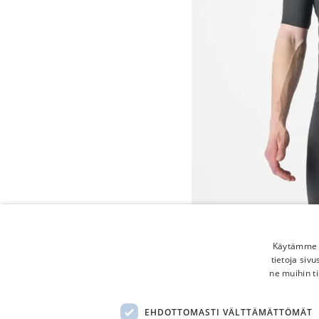
Käytämme e
tietoja siv
ne muihin ti
EHDOTTOMASTI VÄLTTÄMÄTTÖMÄT