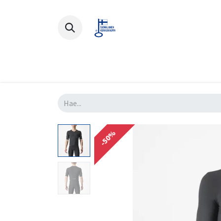
Polkupyörät
Ajovarusteet
Lisä
-50%