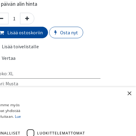
päivän alin hinta
Lisää ostoskoriin
Osta nyt
Lisää toivelistalle
Vertaa
oko
:
XL
ri
:
Musta
×
almistaja
:
Castelli
ukupuoli
:
Miehet
Jaamme myös
vat yhdistää
eluitaan.
Lue
rmaali toimitusaika:
​​​2-5 arkipäivää
imituskulut:
NNALLISET
LUOKITTELEMATTOMAT