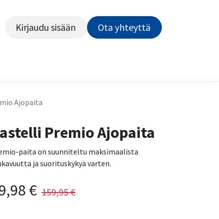
Kirjaudu sisään
Ota yhteyttä​​​​​​
Kiekot
Outlet
Pyörähuolto
Rahoitus
Työsu
emio Ajopaita
astelli Premio Ajopaita
emio-paita on suunniteltu maksimaalista
kavuutta ja suorituskykyä varten.
9,98
€
159,95
€