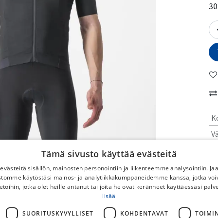
30
K
Vä
V
Tämä sivusto käyttää evästeitä
S
västeitä sisällön, mainosten personointiin ja liikenteemme analysointiin. 
ustomme käytöstäsi mainos- ja analytiikkakumppaneidemme kanssa, jotka voi
etoihin, jotka olet heille antanut tai joita he ovat keränneet käyttäessäsi palv
No
lisää
To
SUORITUSKYVYLLISET
KOHDENTAVAT
TOIMI