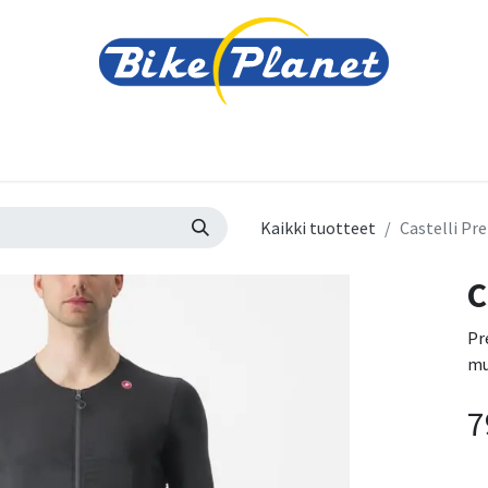
varusteet
Tarvikkeet
Varaosat
Renkaat ja 
Kaikki tuotteet
Castelli Pr
C
Pr
mu
7