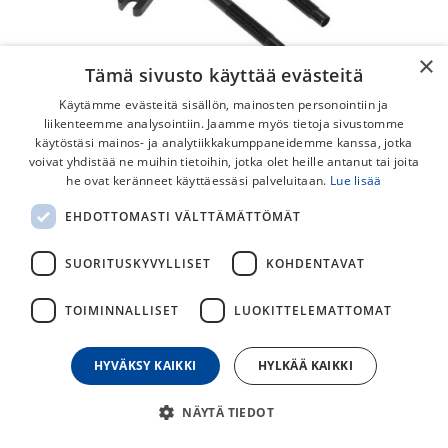
×
Tämä sivusto käyttää evästeitä
Käytämme evästeitä sisällön, mainosten personointiin ja
liikenteemme analysointiin. Jaamme myös tietoja sivustomme
käytöstäsi mainos- ja analytiikkakumppaneidemme kanssa, jotka
voivat yhdistää ne muihin tietoihin, jotka olet heille antanut tai joita
Schwalbe 65mm Venttiilinjatke 2kpl
he ovat keränneet käyttäessäsi palveluitaan.
Lue lisää
Presta-venttiilille sopiva 65mm pitkä
EHDOTTOMASTI VÄLTTÄMÄTTÖMÄT
Schwalbe venttiilinjatke (2kpl).
SUORITUSKYVYLLISET
KOHDENTAVAT
20,00
€
TOIMINNALLISET
LUOKITTELEMATTOMAT
30
päivän alin hinta
HYVÄKSY KAIKKI
HYLKÄÄ KAIKKI
NÄYTÄ TIEDOT