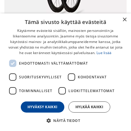
×
Tämä sivusto käyttää evästeitä
Käytämme evästeitä sisällön, mainosten personointiin ja
liikenteemme analysointiin. Jaamme myös tietoja sivustomme
käytöstäsi mainos- ja analytiikkakumppaneidemme kanssa, jotka
voivat yhdistää ne muihin tietoihin, jotka olet heille antanut tai joita
he ovat keränneet käyttäessäsi palveluitaan.
Lue lisää
EHDOTTOMASTI VÄLTTÄMÄTTÖMÄT
Roval Rapide Sprint CLX Musta 28"
Kiekkopari
SUORITUSKYVYLLISET
KOHDENTAVAT
Nopeat hiilikuitukiekot maantiepyörään.
TOIMINNALLISET
LUOKITTELEMATTOMAT
Esittelyssä Roval Rapide CLX Sprint ‑kiekot, jotka on tehty
varmistamaan, että ylität maaliviivan ensimmäisenä.
HYVÄKSY KAIKKI
HYLKÄÄ KAIKKI
3 199,00
€
3 749,00
€
NÄYTÄ TIEDOT