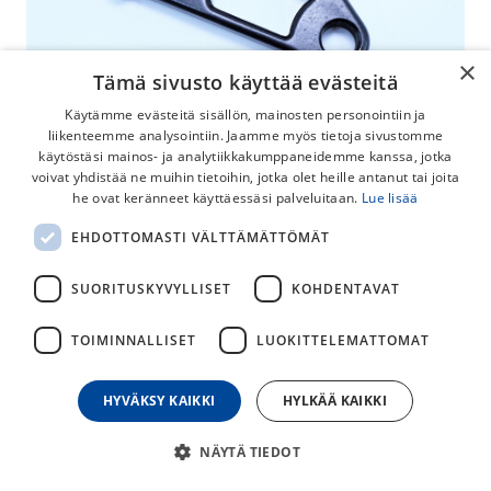
×
Tämä sivusto käyttää evästeitä
Käytämme evästeitä sisällön, mainosten personointiin ja
liikenteemme analysointiin. Jaamme myös tietoja sivustomme
käytöstäsi mainos- ja analytiikkakumppaneidemme kanssa, jotka
voivat yhdistää ne muihin tietoihin, jotka olet heille antanut tai joita
he ovat keränneet käyttäessäsi palveluitaan.
Lue lisää
Scott Foil/Addict/Plasma TT DM23
EHDOTTOMASTI VÄLTTÄMÄTTÖMÄT
Takavaihtajan Korvake
SUORITUSKYVYLLISET
KOHDENTAVAT
Scott Foil/Addict/Plasma TT DM23 takavaihtajan korvake.
TOIMINNALLISET
LUOKITTELEMATTOMAT
40,00
€
HYVÄKSY KAIKKI
HYLKÄÄ KAIKKI
30
päivän alin hinta
NÄYTÄ TIEDOT