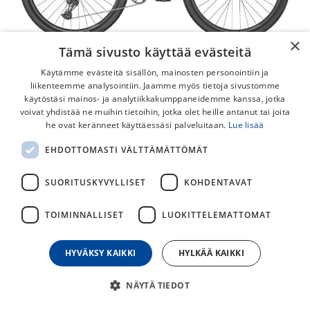
×
Tämä sivusto käyttää evästeitä
Käytämme evästeitä sisällön, mainosten personointiin ja
liikenteemme analysointiin. Jaamme myös tietoja sivustomme
käytöstäsi mainos- ja analytiikkakumppaneidemme kanssa, jotka
voivat yhdistää ne muihin tietoihin, jotka olet heille antanut tai joita
Scott Contessa Scale 940
he ovat keränneet käyttäessäsi palveluitaan.
Lue lisää
Scott Contessa Scale 940 on naisten 29-tuumainen
EHDOTTOMASTI VÄLTTÄMÄTTÖMÄT
maastopyörä, josta löytyy Sram SX/NX Eagle 1x12
voimansiirto. Pyörän yhden eturattaan setup yksinkertaistaa
SUORITUSKYVYLLISET
KOHDENTAVAT
ja keventää sitä ja onkin sen vuoksi tämän hetken suosituin
TOIMINNALLISET
LUOKITTELEMATTOMAT
vaihteistoyhdistelmä maastoon!
999,00
€
1 499,00
€
HYVÄKSY KAIKKI
HYLKÄÄ KAIKKI
NÄYTÄ TIEDOT
30
päivän alin hinta