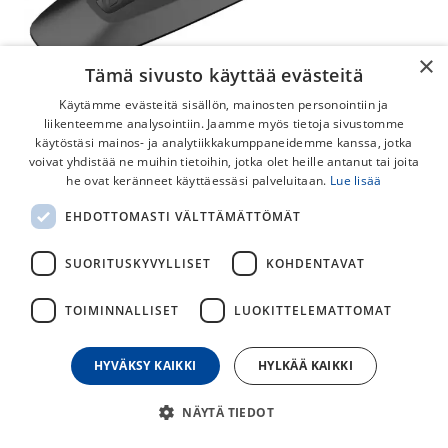
×
Tämä sivusto käyttää evästeitä
Käytämme evästeitä sisällön, mainosten personointiin ja
liikenteemme analysointiin. Jaamme myös tietoja sivustomme
käytöstäsi mainos- ja analytiikkakumppaneidemme kanssa, jotka
voivat yhdistää ne muihin tietoihin, jotka olet heille antanut tai joita
Syncros Lokasuoja Satulaan Direct
he ovat keränneet käyttäessäsi palveluitaan.
Lue lisää
Mount
EHDOTTOMASTI VÄLTTÄMÄTTÖMÄT
Syncros Coast Fender on lokasuoja jonka saa tyylikkäästi ja
SUORITUSKYVYLLISET
KOHDENTAVAT
sirosti Syncros satulaan, jossa on valmis paikka direct mount
lisävarusteille.
TOIMINNALLISET
LUOKITTELEMATTOMAT
15,00
€
HYVÄKSY KAIKKI
HYLKÄÄ KAIKKI
30
päivän alin hinta
NÄYTÄ TIEDOT