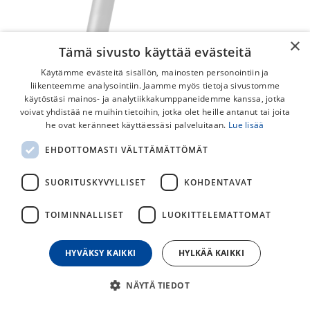
×
Tämä sivusto käyttää evästeitä
Käytämme evästeitä sisällön, mainosten personointiin ja
liikenteemme analysointiin. Jaamme myös tietoja sivustomme
käytöstäsi mainos- ja analytiikkakumppaneidemme kanssa, jotka
voivat yhdistää ne muihin tietoihin, jotka olet heille antanut tai joita
Syncros WP 550 Satulalaukku
he ovat keränneet käyttäessäsi palveluitaan.
Lue lisää
Vedenpitävä Syncros satulalaukku WP 550. Teipatuilla
EHDOTTOMASTI VÄLTTÄMÄTTÖMÄT
saumoilla ja vedenpitävällä vetoketjulla oleva 0.55 litran
satulalaukku.
SUORITUSKYVYLLISET
KOHDENTAVAT
32,00
€
TOIMINNALLISET
LUOKITTELEMATTOMAT
HYVÄKSY KAIKKI
HYLKÄÄ KAIKKI
30
päivän alin hinta
NÄYTÄ TIEDOT