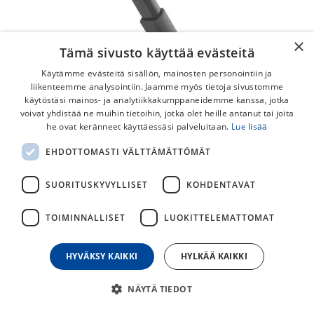
×
Tämä sivusto käyttää evästeitä
Käytämme evästeitä sisällön, mainosten personointiin ja
liikenteemme analysointiin. Jaamme myös tietoja sivustomme
käytöstäsi mainos- ja analytiikkakumppaneidemme kanssa, jotka
voivat yhdistää ne muihin tietoihin, jotka olet heille antanut tai joita
he ovat keränneet käyttäessäsi palveluitaan.
Lue lisää
Syncros 2 Pulttia Direct Mount
EHDOTTOMASTI VÄLTTÄMÄTTÖMÄT
Seisontatuki
SUORITUSKYVYLLISET
KOHDENTAVAT
Tukeva pyörän jalka Scott ja Bergamont pyöriin.
Säädettävä Syncros seisontatuki direct-mount kiinnityksellä
TOIMINNALLISET
LUOKITTELEMATTOMAT
takahaarukkaan. Soveltuu mm. Scott maastureihin.
HYVÄKSY KAIKKI
HYLKÄÄ KAIKKI
29,00
€
NÄYTÄ TIEDOT
30
päivän alin hinta