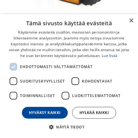
×
Tämä sivusto käyttää evästeitä
Käytämme evästeitä sisällön, mainosten personointiin ja
liikenteemme analysointiin. Jaamme myös tietoja sivustomme
käytöstäsi mainos- ja analytiikkakumppaneidemme kanssa, jotka
voivat yhdistää ne muihin tietoihin, jotka olet heille antanut tai joita
XLC PD-M11 Ultralight II Polkimet
he ovat keränneet käyttäessäsi palveluitaan.
Lue lisää
Kevyet, alumiinirunkoiset XLC PD-M11 Ultraligth II polkimet
EHDOTTOMASTI VÄLTTÄMÄTTÖMÄT
9/16" kierteellä.
SUORITUSKYVYLLISET
KOHDENTAVAT
39,00
€
TOIMINNALLISET
LUOKITTELEMATTOMAT
30
päivän alin hinta
HYVÄKSY KAIKKI
HYLKÄÄ KAIKKI
NÄYTÄ TIEDOT