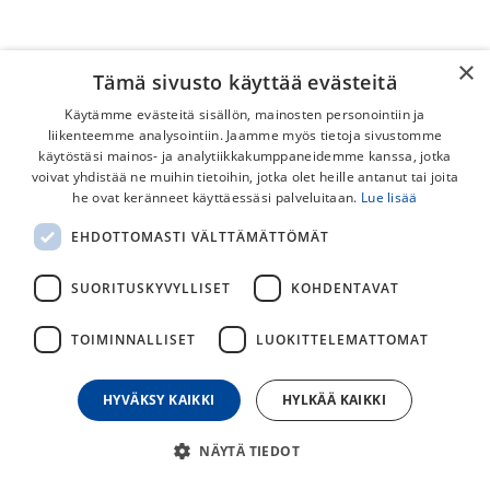
×
Tämä sivusto käyttää evästeitä
Käytämme evästeitä sisällön, mainosten personointiin ja
liikenteemme analysointiin. Jaamme myös tietoja sivustomme
käytöstäsi mainos- ja analytiikkakumppaneidemme kanssa, jotka
voivat yhdistää ne muihin tietoihin, jotka olet heille antanut tai joita
he ovat keränneet käyttäessäsi palveluitaan.
Lue lisää
Scott Solace/Addict Disc
EHDOTTOMASTI VÄLTTÄMÄTTÖMÄT
Takavaihtajan Korvake
SUORITUSKYVYLLISET
KOHDENTAVAT
Scott takavaihtajan korvake Solace/Addict Disc.
TOIMINNALLISET
LUOKITTELEMATTOMAT
25,00
€
HYVÄKSY KAIKKI
HYLKÄÄ KAIKKI
30
päivän alin hinta
NÄYTÄ TIEDOT