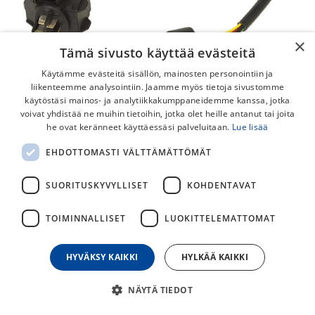
×
Tämä sivusto käyttää evästeitä
Käytämme evästeitä sisällön, mainosten personointiin ja
liikenteemme analysointiin. Jaamme myös tietoja sivustomme
käytöstäsi mainos- ja analytiikkakumppaneidemme kanssa, jotka
voivat yhdistää ne muihin tietoihin, jotka olet heille antanut tai joita
he ovat keränneet käyttäessäsi palveluitaan.
Lue lisää
Bosch (BCH210) 310mm Akkukaapeli
EHDOTTOMASTI VÄLTTÄMÄTTÖMÄT
Runkoakkuun
SUORITUSKYVYLLISET
KOHDENTAVAT
Bosch akkukaapeli runkoakkuun. Pituus 310mm.
TOIMINNALLISET
LUOKITTELEMATTOMAT
55,00
€
HYVÄKSY KAIKKI
HYLKÄÄ KAIKKI
30
päivän alin hinta
NÄYTÄ TIEDOT